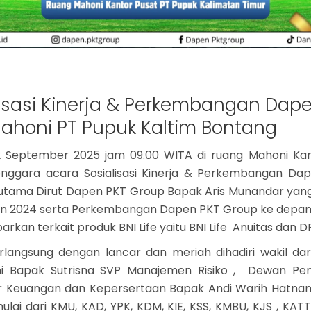
lisasi Kinerja & Perkembangan Dap
ahoni PT Pupuk Kaltim Bontang
22 September 2025 jam 09.00 WITA di ruang Mahoni Ka
lenggara acara Sosialisasi Kinerja & Perkembangan D
utama Dirut Dapen PKT Group Bapak Aris Munandar ya
un 2024 serta Perkembangan Dapen PKT Group ke depan. A
rkan terkait produk BNI Life yaitu BNI Life Anuitas dan D
berlangsung dengan lancar dan meriah dihadiri wakil d
ini Bapak Sutrisna SVP Manajemen Risiko , Dewan Pe
ur Keuangan dan Kepersertaan Bapak Andi Warih Hatnant
ai dari KMU, KAD, YPK, KDM, KIE, KSS, KMBU, KJS , KAT