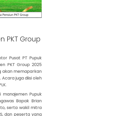
en PKT Group
ntor Pusat PT Pupuk
apen PKT Group 2025
ng akan memaparkan
cara juga diisi oleh
PLK.
ari manajemen Pupuk
ngawas Bapak Brian
o, serta wakil mitra
TS, dan peserta yang